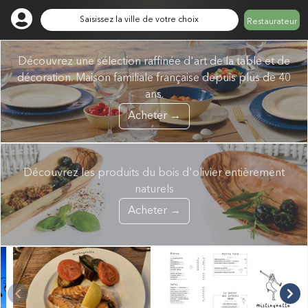
Saisissez la ville de votre choix
Restaurateur
Découvrez une sélection raffinée d'art de la table et de
décoration. Maison familiale française depuis plus de 40
ans.
Acheter →
Découvrez les produits du bois d'olivier entièrement
naturels
Acheter →