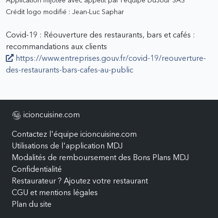
Application mijotée avec appétit par l'équipe DuJour SAS
Crédit logo modifié : Jean-Luc Saphar
Covid-19 : Réouverture des restaurants, bars et cafés :
recommandations aux clients
https://www.entreprises.gouv.fr/covid-19/reouverture-
des-restaurants-bars-cafes-au-public
icioncuisine.com
Contactez l'équipe icioncuisine.com
Utilisations de l'application MDJ
Modalités de remboursement des Bons Plans MDJ
Confidentialité
Restaurateur ? Ajoutez votre restaurant
CGU et mentions légales
Plan du site