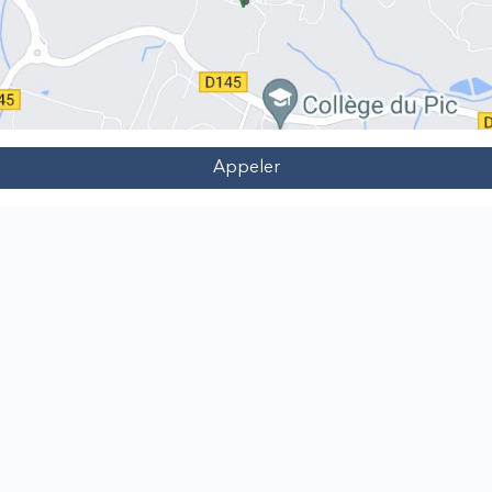
Appeler
Téléchargez l'application AFMR
Les Ma
Maître
Utilis
ons
Mentio