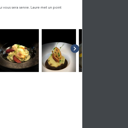
i vous sera servie. Laure met un point