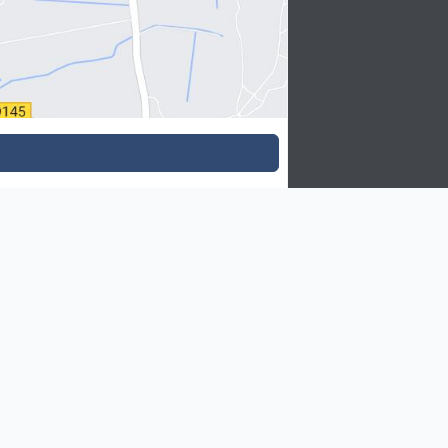
îtres Restaurateurs
 Restaurateur c'est quoi ?
ations de l'application AFMR
ns légales Maître Restaurateur