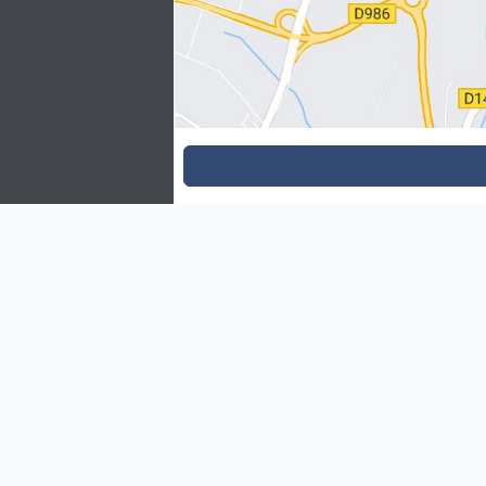
icioncuisine.com
Contactez l'équipe icioncuisine.com
Utilisations de l'application MDJ
Modalités de remboursement des B