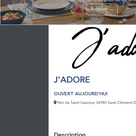
française depuis plus de 40 ans
Acheter →
J'ADORE
OUVERT AUJOURD'HUI
Parc de Saint-Sauveur, 34980 Saint-Clément-D
Description