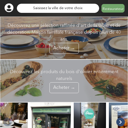
Saisissez la ville de votre choix
Restaurateur
Découvrez une sélection raffinée d'art de la table et de
décoration. Maison familiale française depuis plus de 40
ans.
Acheter →
Découvrez les produits du bois d'olivier entièrement
naturels
Acheter →