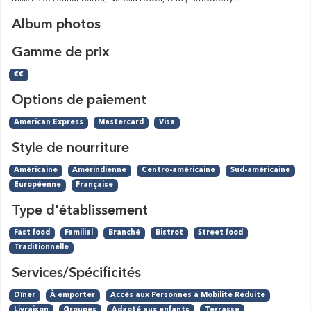
Album photos
Gamme de prix
€€
Options de paiement
American Express
Mastercard
Visa
Style de nourriture
Américaine
Amérindienne
Centro-américaine
Sud-américaine
Européenne
Française
Type d'établissement
Fast food
Familial
Branché
Bistrot
Street food
Traditionnelle
Services/Spécificités
Dîner
À emporter
Accès aux Personnes à Mobilité Réduite
Livraison
Groupes
Adapté aux enfants
Terrasse