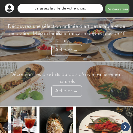
Saisissez la ville de votre choix
Restaurateur
Découvrez une sélection raffinée d'art de la table et de
décoration. Maison familiale française depuis plus de 40
ans.
Acheter →
Découvrez les produits du bois d'olivier entièrement
naturels
Acheter →