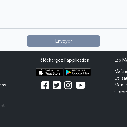
Envoyer
Téléchargez l'application
Les Ma
Maître
Utilis
ons
Mentio
Comm
ant