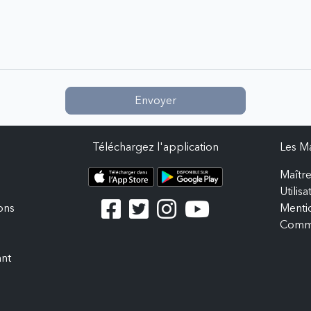
Envoyer
Téléchargez l'application
Les Ma
Maître
Utilis
ons
Mentio
Comm
ant