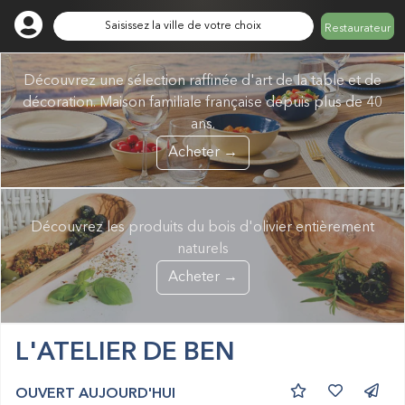
Saisissez la ville de votre choix
Restaurateur
Découvrez une sélection raffinée d'art de la table et de
décoration. Maison familiale française depuis plus de 40
ans.
Acheter →
Découvrez les produits du bois d'olivier entièrement
naturels
Acheter →
L'ATELIER DE BEN
OUVERT AUJOURD'HUI