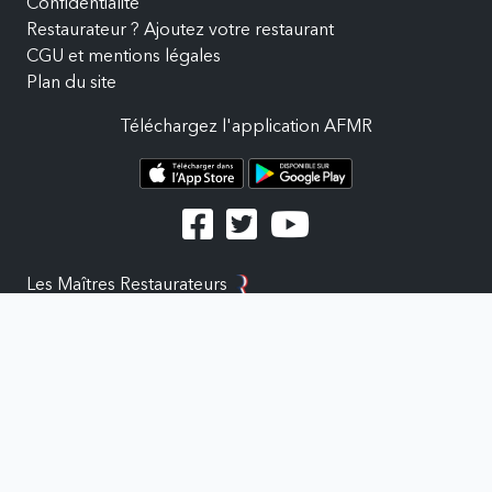
Confidentialité
Restaurateur ? Ajoutez votre restaurant
CGU et mentions légales
Plan du site
Téléchargez l'application AFMR
Les Maîtres Restaurateurs
Maître Restaurateur c'est quoi ?
Utilisations de l'application AFMR
Mentions légales Maître Restaurateur
Commandes groupées
Mijoté avec appétit par l'équipe DuJour.pro
2016 - 2026 Tous droits réservés. CNIL n° 19897557.