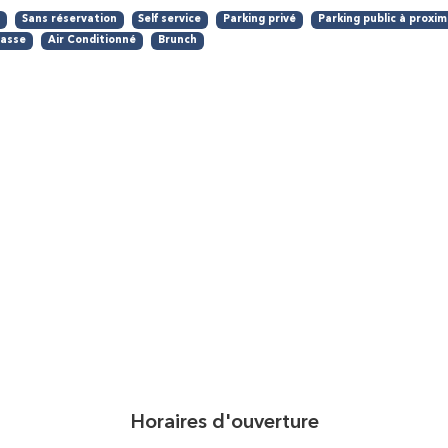
r
Sans réservation
Self service
Parking privé
Parking public à proxim
rasse
Air Conditionné
Brunch
Horaires d'ouverture