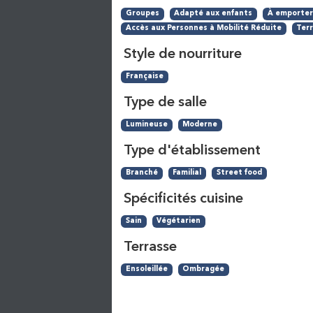
Groupes
Adapté aux enfants
À emporte
Accès aux Personnes à Mobilité Réduite
Ter
Style de nourriture
Française
Type de salle
Lumineuse
Moderne
Type d'établissement
Branché
Familial
Street food
Spécificités cuisine
Sain
Végétarien
Terrasse
Ensoleillée
Ombragée