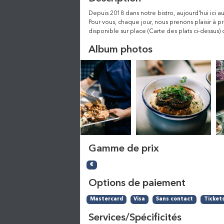
Depuis 2018 dans notre bistro, aujourd'hui ici a
Pour vous, chaque jour, nous prenons plaisir à 
disponible sur place (Carte des plats ci-dess
Album photos
Gamme de prix
€
Options de paiement
Mastercard
Visa
Sans contact
Ticket
Services/Spécificités