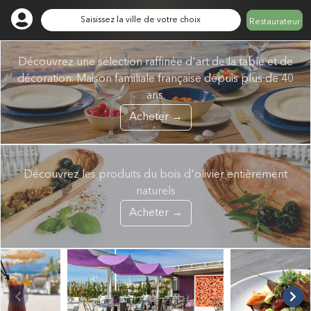
Saisissez la ville de votre choix
Restaurateur
Découvrez une sélection raffinée d'art de la table et de
décoration. Maison familiale française depuis plus de 40
ans.
Acheter →
Découvrez les produits du bois d'olivier entièrement
naturels
Acheter →